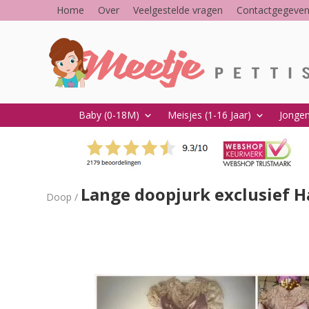
Home
Over
Veelgestelde vragen
Contactgegeve
Baby (0-18M)
Meisjes (1-16 Jaar)
Jongen
keyboard_arrow_down
keyboard_arrow_down
Lange doopjurk exclusief 
Doop
/