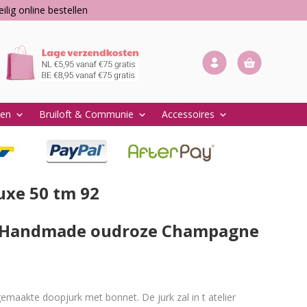
ilig online bestellen
ken
Bruiloft & Communie
Accessoires
keyboard_arrow_down
keyboard_arrow_down
keyboard_arrow_down
uxe 50 tm 92
f Handmade oudroze Champagne
doopjurk met bonnet. De jurk zal in t atelier