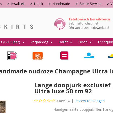
ns
✔ Kwaliteit
✔ Uniek
✔ Handmade
✔ Beste Service
✔ Ve
s (0-10 Jaar)
Verjaardag
Ballet
Doop
Feestjur
keyboard_arrow_down
keyboard_arrow_down
keyboard_arrow_down
keyboard_arrow_down
Handmade oudroze Champagne Ultra l
Lange doopjurk exclusie
Ultra luxe 50 tm 92
0
Review |
Review toevoegen
Handgemaakte doopjurk Een handgemaakte 